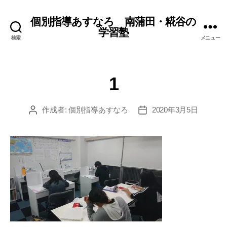
個別指導あすなろ 南蒲田・糀谷の
学習塾
検索
メニュー
1
作成者:
個別指導あすなろ
2020年3月5日
投
投
稿
稿
者
日