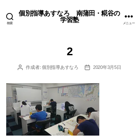
個別指導あすなろ 南蒲田・糀谷の
学習塾
検索
メニュー
2
作成者:
個別指導あすなろ
2020年3月5日
投
投
稿
稿
者
日