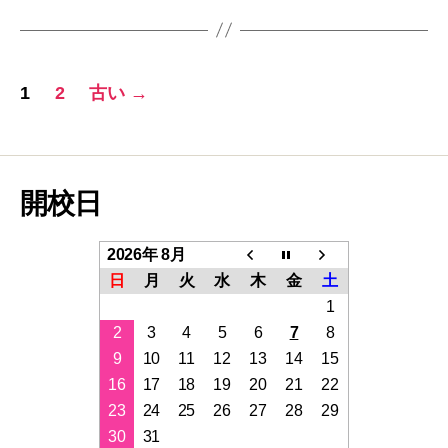
投
1
2
古い
→
稿
ナ
ビ
開校日
ゲ
2026年 8月
ー
日
月
火
水
木
金
土
1
シ
2
3
4
5
6
7
8
ョ
9
10
11
12
13
14
15
16
17
18
19
20
21
22
ン
23
24
25
26
27
28
29
30
31