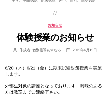
中学、中間試験、期末試験、内申、個別、高校受験
グ
カ
お知らせ
テ
体験授業のお知らせ
ゴ
リ
ー
作成者:
個別指導あすなろ
2019年6月19日
投
投
稿
稿
者
日
6/20（木）6/21（金）に期末試験対策授業を実施
します。
外部生対象の講座となっております。興味のある
方は教室までご連絡下さい。