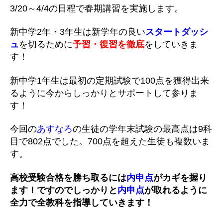
3/20～4/4の日程で春期講習を実施します。
新中学2年・3年生は新学年の良い
スタートダッシ
ュ
を切るために
予習・復習を徹底
をしていきま
す！
新中学1年生は最初の定期試験で100点を獲得出来
るように今からしっかりとサポートして参りま
す！
今回の
あすなろ
の生徒の学年末試験の最高点は9科
目で802点でした。700点を超えた生徒も複数いま
す。
高校受験合格を勝ち取るには
内申点
がカギを握り
ます！ですのでしっかりと
内申点
が取れるように
全力で全教科を指導していきます！