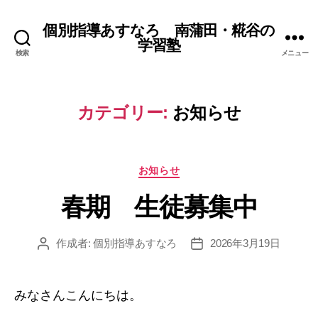
個別指導あすなろ 南蒲田・糀谷の
学習塾
検索
メニュー
カテゴリー:
お知らせ
カ
お知らせ
テ
春期 生徒募集中
ゴ
リ
ー
作成者:
個別指導あすなろ
2026年3月19日
投
投
稿
稿
者
日
みなさんこんにちは。