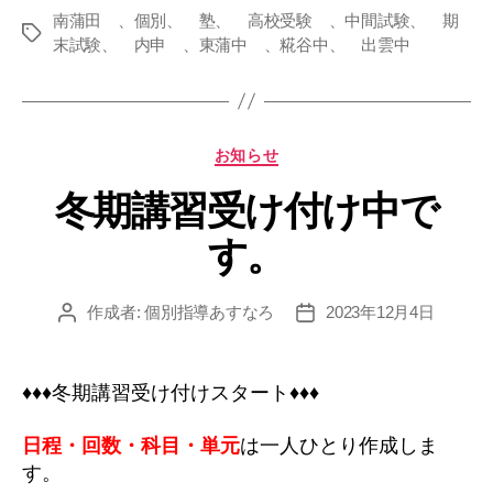
南蒲田 、個別、 塾、 高校受験 、中間試験、 期
タ
末試験、 内申 、東蒲中 、糀谷中、 出雲中
グ
カ
お知らせ
テ
冬期講習受け付け中で
ゴ
リ
す。
ー
作成者:
個別指導あすなろ
2023年12月4日
投
投
稿
稿
者
日
♦♦♦冬期講習受け付けスタート♦♦♦
日程・回数・科目・単元
は一人ひとり作成しま
す。