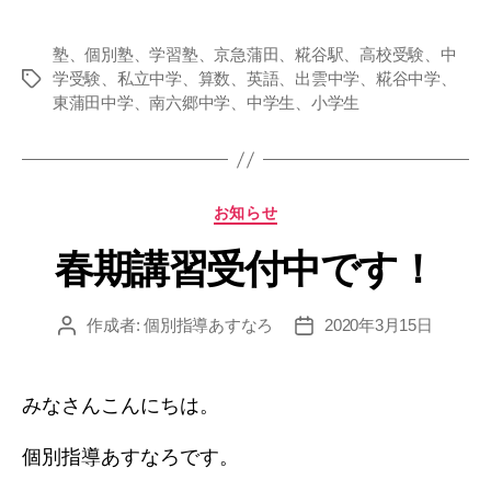
塾、個別塾、学習塾、京急蒲田、糀谷駅、高校受験、中
学受験、私立中学、算数、英語、出雲中学、糀谷中学、
タ
東蒲田中学、南六郷中学、中学生、小学生
グ
カ
お知らせ
テ
春期講習受付中です！
ゴ
リ
ー
作成者:
個別指導あすなろ
2020年3月15日
投
投
稿
稿
者
日
みなさんこんにちは。
個別指導あすなろです。