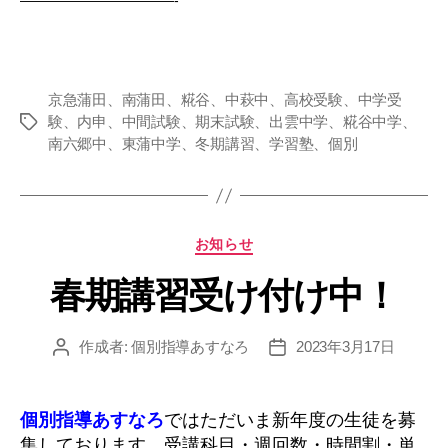
京急蒲田、南蒲田、糀谷、中萩中、高校受験、中学受
験、内申、中間試験、期末試験、出雲中学、糀谷中学、
タ
南六郷中、東蒲中学、冬期講習、学習塾、個別
グ
カ
お知らせ
テ
春期講習受け付け中！
ゴ
リ
ー
作成者:
個別指導あすなろ
2023年3月17日
投
投
稿
稿
者
日
個別指導あすなろ
ではただいま新年度の生徒を募
集しております。受講科目・週回数・時間割・単