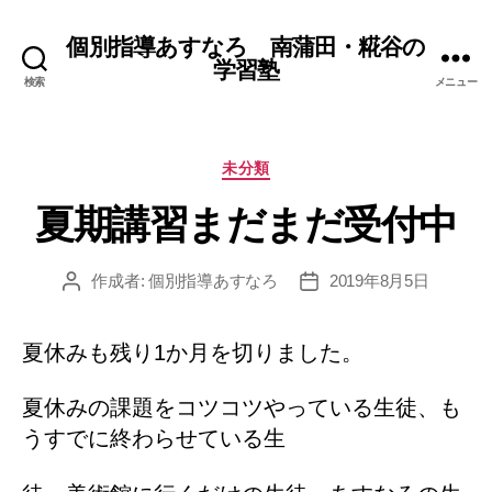
個別指導あすなろ 南蒲田・糀谷の
学習塾
検索
メニュー
カ
未分類
テ
夏期講習まだまだ受付中
ゴ
リ
ー
作成者:
個別指導あすなろ
2019年8月5日
投
投
稿
稿
者
日
夏休みも残り1か月を切りました。
夏休みの課題をコツコツやっている生徒、も
うすでに終わらせている生